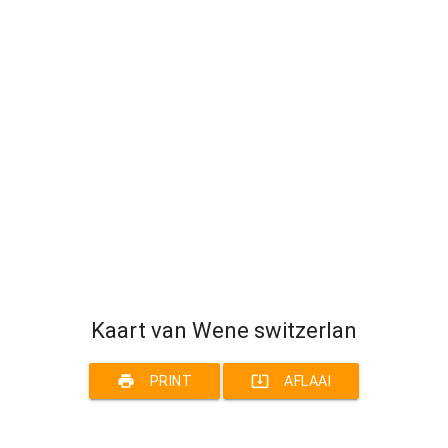
Kaart van Wene switzerlan
print
system_update_alt
PRINT
AFLAAI